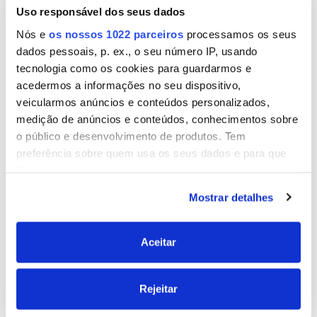
Uso responsável dos seus dados
Nós e
os nossos 1022 parceiros
processamos os seus
Ler mais
Ler mais
dados pessoais, p. ex., o seu número IP, usando
Como fazer um porta-
Como fazer um Porta-
tecnologia como os cookies para guardarmos e
revistas com tubos de
Lápis com madeira e
acedermos a informações no seu dispositivo,
cobre
cortiça
veicularmos anúncios e conteúdos personalizados,
medição de anúncios e conteúdos, conhecimentos sobre
o público e desenvolvimento de produtos. Tem
Criar
Criar
preferência sobre quem usa os seus dados e para que
fins.
Mostrar detalhes
Se permitir, gostaríamos também de:
Recolher informações sobre a sua localização
Ler mais
Ler mais
geográfica as quais podem ter uma precisão de
Aceitar
Como fazer um
Fita de cabeça para
vários metros
disfarce de bruxa
noiva
Identificar o seu dispositivo analisando de forma
Rejeitar
ativa as características específicas (impressão
digital)