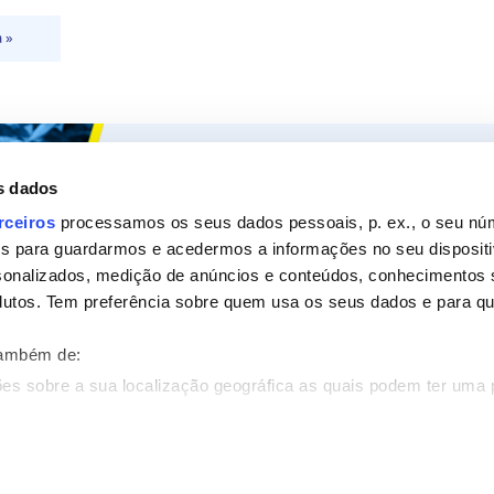
 »
Ceys
Os nossos
s dados
Sobre a Ceys
Produt
rceiros
processamos os seus dados pessoais, p. ex., o seu nú
es para guardarmos e acedermos a informações no seu dispositi
Manualidades
Recom
sonalizados, medição de anúncios e conteúdos, conhecimentos s
Bricolage
Pergunt
utos. Tem preferência sobre quem usa os seus dados e para que
Sustentabilidade
também de:
Contacte-nos
es sobre a sua localização geográfica as quais podem ter uma 
ispositivo analisando de forma ativa as características específi
Aviso legal
Política de privacidade
Política