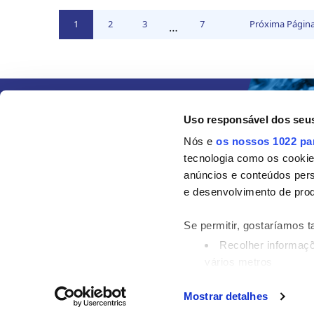
Vá
Vá
Vá
Vá
1
2
3
7
Próxima Página
Interim
…
para
para
para
para
pages
a
a
a
a
página
página
página
página
omitted
Uso responsável dos seu
Nós e
os nossos 1022 pa
tecnologia como os cooki
anúncios e conteúdos per
e desenvolvimento de prod
Se permitir, gostaríamos 
Recolher informaçõ
vários metros
Identificar o seu d
digital)
Mostrar detalhes
©2024 Grupo AC MARCA