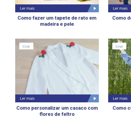
Ler mais
Ler mais
Como fazer um tapete de rato em
Como d
madeira e pele
Criar
Criar
Ler mais
Ler mais
Como personalizar um casaco com
Como c
flores de feltro