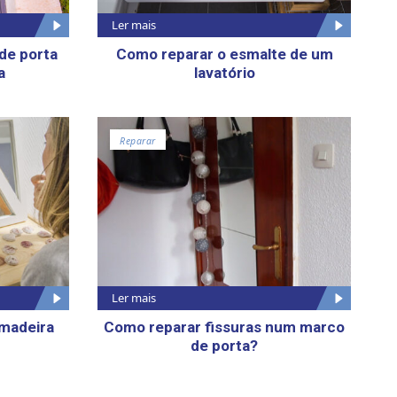
Ler mais
de porta
Como reparar o esmalte de um
a
lavatório
Reparar
Ler mais
 madeira
Como reparar fissuras num marco
de porta?