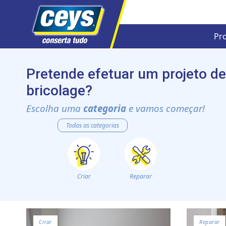
Pr
Skip
to
Pretende efetuar um projeto de
content
bricolage?
Escolha uma
categoria
e vamos começar!
Todas as categorias
Criar
Reparar
Criar
Reparar