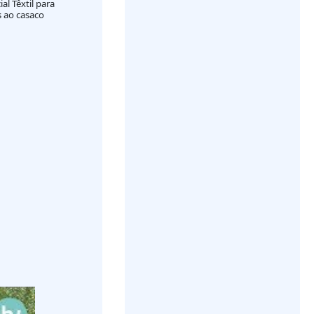
ial Têxtil para
s ao casaco