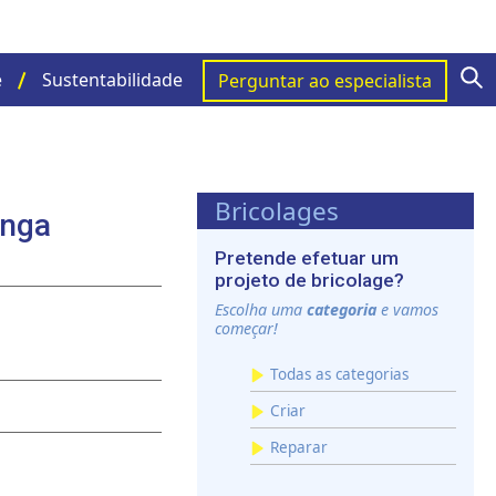
S
e
Sustentabilidade
Perguntar ao especialista
Bricolages
anga
Pretende efetuar um
projeto de bricolage?
Escolha uma
categoria
e vamos
começar!
Todas as categorias
Criar
Reparar