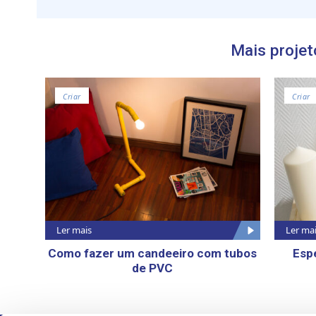
Mais projet
Criar
Criar
Ler mais
Ler ma
Como fazer um candeeiro com tubos
Esp
de PVC