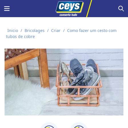
Skip
Menu
S
to
content
Inicio
/
Bricolages
/
Criar
/
Como fazer um cesto com
tubos de cobre