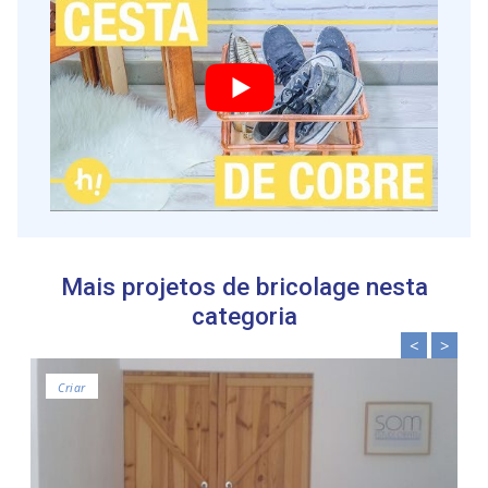
analisar o nosso tráfego. Também partilhamos
informações acerca da sua utilização do site com os
nossos parceiros de redes sociais, de publicidade e de
análise, que as podem combinar com outras informações
que lhes forneceu ou recolhidas por estes a partir da sua
utilização dos respetivos serviços.
Mais projetos de bricolage nesta
categoria
<
>
Criar