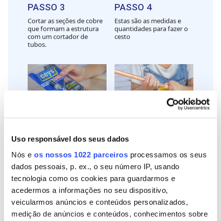
PASSO 3
PASSO 4
Cortar as seções de cobre
Estas são as medidas e
que formam a estrutura
quantidades para fazer o
com um cortador de
cesto
tubos.
PASSO 5
PASSO 6
Uso responsável dos seus dados
Para fixar os tubos nas
Antes de colar, limpar bem
restantes peças, use
as peças de cobre com um
Nós e
os nossos 1022 parceiros
processamos os seus
Superunick Poder
pano
Extremos.
dados pessoais, p. ex., o seu número IP, usando
tecnologia como os cookies para guardarmos e
acedermos a informações no seu dispositivo,
veicularmos anúncios e conteúdos personalizados,
medição de anúncios e conteúdos, conhecimentos sobre