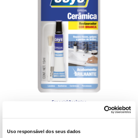
Especial Cerâmico
Mais manualidades nesta categoria
Uso responsável dos seus dados
<
>