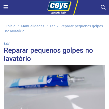
Skip
Menu
S
to
content
Inicio
/
Manualidades
/
Lar
/
Reparar pequenos golpes
no lavatório
Lar
Reparar pequenos golpes no
lavatório