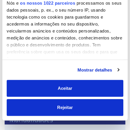
Nós e
os nossos 1022 parceiros
processamos os seus
dados pessoais, p. ex., o seu número IP, usando
Lar
tecnologia como os cookies para guardarmos e
acedermos a informações no seu dispositivo,
veicularmos anúncios e conteúdos personalizados,
medição de anúncios e conteúdos, conhecimentos sobre
o público e desenvolvimento de produtos. Tem
preferência sobre quem usa os seus dados e para que
fins.
Mostrar detalhes
Se permitir, gostaríamos também de:
Recolher informações sobre a sua localização
Ler mais
geográfica as quais podem ter uma precisão de
Aceitar
Reforçar a fixação de um toldo
vários metros
Identificar o seu dispositivo analisando de forma
Rejeitar
ativa as características específicas (impressão
digital)
Manualidades
Saiba mais sobre como os seus dados pessoais são