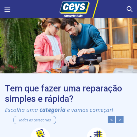
Skip
Menu
S
to
content
Tem que fazer uma reparação
simples e rápida?
Escolha uma
categoria
e vamos começar!
<
>
Todas as categorias