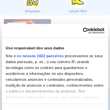
Brinquedos
Calçado Têxtil
Acessórios
Uso responsável dos seus dados
Ler mais
Nós e
os nossos 1022 parceiros
processamos os seus
dados pessoais, p. ex., o seu número IP, usando
Colar um pérola no
brinco
tecnologia como os cookies para guardarmos e
acedermos a informações no seu dispositivo,
veicularmos anúncios e conteúdos personalizados,
medição de anúncios e conteúdos, conhecimentos sobre
o público e desenvolvimento de produtos. Tem
preferência sobre quem usa os seus dados e para que
fins.