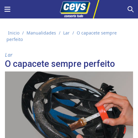
Skip
Menu
S
to
content
Inicio
/
Manualidades
/
Lar
/
O capacete sempre
perfeito
Lar
O capacete sempre perfeito