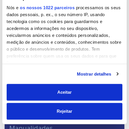
Mais manualidades nesta categoria
Nós e
os nossos 1022 parceiros
processamos os seus
<
>
dados pessoais, p. ex., o seu número IP, usando
Lar
tecnologia como os cookies para guardarmos e
acedermos a informações no seu dispositivo,
veicularmos anúncios e conteúdos personalizados,
medição de anúncios e conteúdos, conhecimentos sobre
o público e desenvolvimento de produtos. Tem
preferência sobre quem usa os seus dados e para que
fins.
Mostrar detalhes
Se permitir, gostaríamos também de:
Recolher informações sobre a sua localização
Ler mais
geográfica as quais podem ter uma precisão de
Aceitar
vários metros
Reforçar a fixação de um toldo
Identificar o seu dispositivo analisando de forma
Rejeitar
ativa as características específicas (impressão
digital)
Manualidades
Saiba mais sobre como os seus dados pessoais são