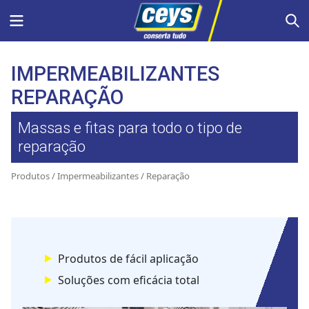
Skip
Menu
S
to
content
IMPERMEABILIZANTES
REPARAÇÃO
Massas e fitas para todo o tipo de
reparação
Produtos
/
Impermeabilizantes
/ Reparação
Produtos de fácil aplicação
Soluções com eficácia total