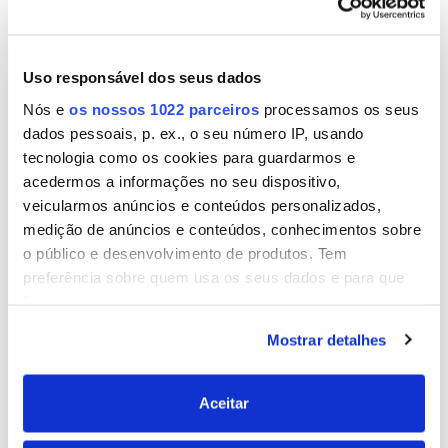
Banda Butílica
Uso responsável dos seus dados
Nós e
os nossos 1022 parceiros
processamos os seus
Ver formatos
dados pessoais, p. ex., o seu número IP, usando
tecnologia como os cookies para guardarmos e
acedermos a informações no seu dispositivo,
veicularmos anúncios e conteúdos personalizados,
medição de anúncios e conteúdos, conhecimentos sobre
o público e desenvolvimento de produtos. Tem
preferência sobre quem usa os seus dados e para que
fins.
Mostrar detalhes
Se permitir, gostaríamos também de:
Recolher informações sobre a sua localização
geográfica as quais podem ter uma precisão de
Aceitar
vários metros