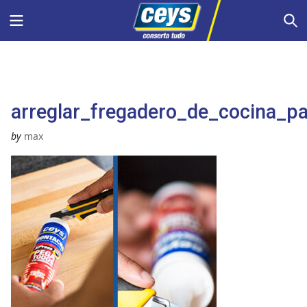
Skip
Menu
S
to
content
arreglar_fregadero_de_cocina_p
by
max