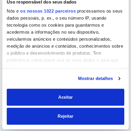
Uso responsável dos seus dados
Nome
Nós e
os nossos 1022 parceiros
processamos os seus
dados pessoais, p. ex., o seu número IP, usando
tecnologia como os cookies para guardarmos e
Email
acedermos a informações no seu dispositivo,
veicularmos anúncios e conteúdos personalizados,
medição de anúncios e conteúdos, conhecimentos sobre
o público e desenvolvimento de produtos. Tem
Site
preferência sobre quem usa os seus dados e para que
fins.
Mostrar detalhes
Se permitir, gostaríamos também de:
Recolher informações sobre a sua localização
geográfica as quais podem ter uma precisão de
Aceitar
vários metros
Identificar o seu dispositivo analisando de forma
Rejeitar
ativa as características específicas (impressão
digital)