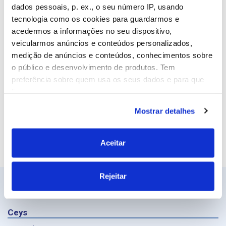
Email
dados pessoais, p. ex., o seu número IP, usando
tecnologia como os cookies para guardarmos e
acedermos a informações no seu dispositivo,
veicularmos anúncios e conteúdos personalizados,
Site
medição de anúncios e conteúdos, conhecimentos sobre
o público e desenvolvimento de produtos. Tem
preferência sobre quem usa os seus dados e para que
fins.
Mostrar detalhes
Se permitir, gostaríamos também de:
Recolher informações sobre a sua localização
geográfica as quais podem ter uma precisão de
Aceitar
vários metros
Identificar o seu dispositivo analisando de forma
Rejeitar
ativa as características específicas (impressão
digital)
Saiba mais sobre como os seus dados pessoais são
Ceys
processados e defina as suas preferências na
secção de