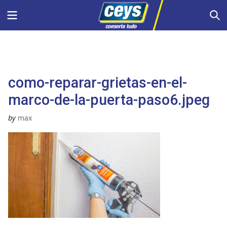
Skip
Menu
S
to
content
como-reparar-grietas-en-el-
marco-de-la-puerta-paso6.jpeg
by
max