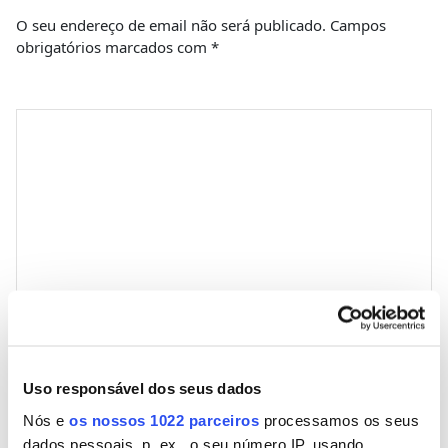
O seu endereço de email não será publicado.
Campos
obrigatórios marcados com
*
Comentário
*
Nome
Uso responsável dos seus dados
Nós e
os nossos 1022 parceiros
processamos os seus
Email
dados pessoais, p. ex., o seu número IP, usando