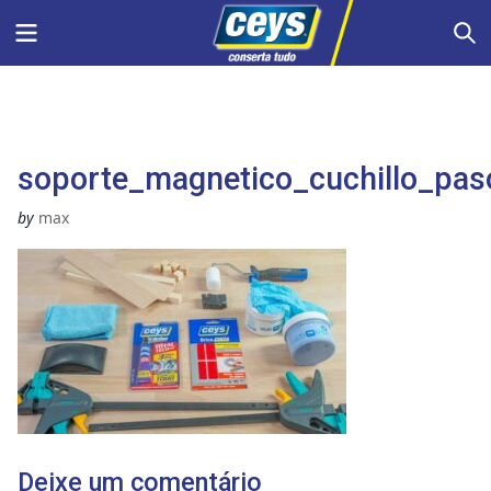
Skip
Menu
S
to
content
soporte_magnetico_cuchillo_pas
by
max
Deixe um comentário