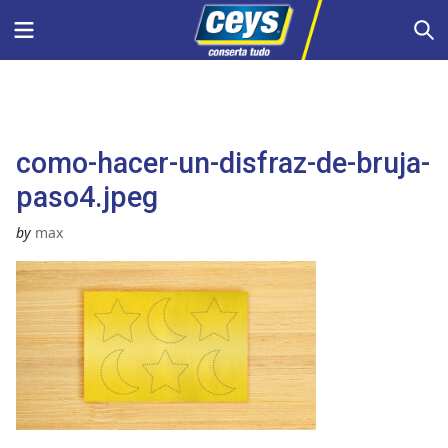
Skip
Menu
S
to
content
como-hacer-un-disfraz-de-bruja-
paso4.jpeg
by
max