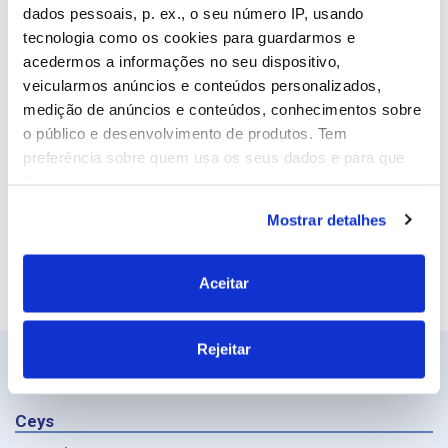
Email
dados pessoais, p. ex., o seu número IP, usando
tecnologia como os cookies para guardarmos e
acedermos a informações no seu dispositivo,
veicularmos anúncios e conteúdos personalizados,
Site
medição de anúncios e conteúdos, conhecimentos sobre
o público e desenvolvimento de produtos. Tem
preferência sobre quem usa os seus dados e para que
fins.
Mostrar detalhes
Se permitir, gostaríamos também de:
Recolher informações sobre a sua localização
geográfica as quais podem ter uma precisão de
Aceitar
vários metros
Identificar o seu dispositivo analisando de forma
Rejeitar
ativa as características específicas (impressão
digital)
Saiba mais sobre como os seus dados pessoais são
Ceys
processados e defina as suas preferências na
secção de