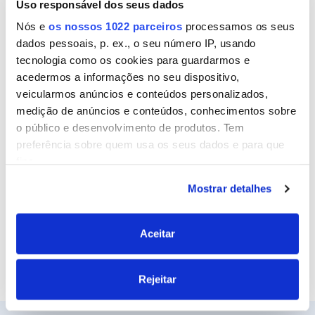
Uso responsável dos seus dados
Nome
Nós e
os nossos 1022 parceiros
processamos os seus
dados pessoais, p. ex., o seu número IP, usando
tecnologia como os cookies para guardarmos e
Email
acedermos a informações no seu dispositivo,
veicularmos anúncios e conteúdos personalizados,
medição de anúncios e conteúdos, conhecimentos sobre
o público e desenvolvimento de produtos. Tem
Site
preferência sobre quem usa os seus dados e para que
fins.
Mostrar detalhes
Se permitir, gostaríamos também de:
Recolher informações sobre a sua localização
geográfica as quais podem ter uma precisão de
Aceitar
vários metros
Identificar o seu dispositivo analisando de forma
Rejeitar
ativa as características específicas (impressão
digital)