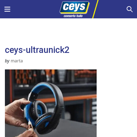
Skip
Menu
S
to
content
ceys-ultraunick2
by
marta