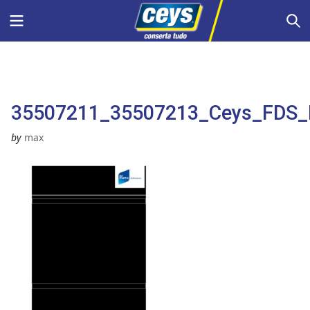
Skip
Menu
S
to
content
35507211_35507213_Ceys_FDS_M
by
max