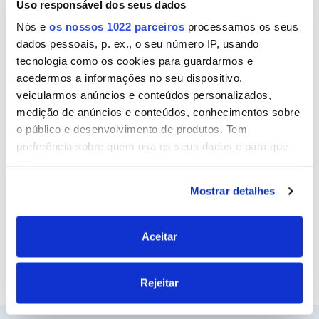
Uso responsável dos seus dados
Nome
Nós e
os nossos 1022 parceiros
processamos os seus
dados pessoais, p. ex., o seu número IP, usando
tecnologia como os cookies para guardarmos e
Email
acedermos a informações no seu dispositivo,
veicularmos anúncios e conteúdos personalizados,
medição de anúncios e conteúdos, conhecimentos sobre
o público e desenvolvimento de produtos. Tem
Site
preferência sobre quem usa os seus dados e para que
fins.
Mostrar detalhes
Se permitir, gostaríamos também de:
Recolher informações sobre a sua localização
geográfica as quais podem ter uma precisão de
Aceitar
vários metros
Identificar o seu dispositivo analisando de forma
Rejeitar
ativa as características específicas (impressão
digital)