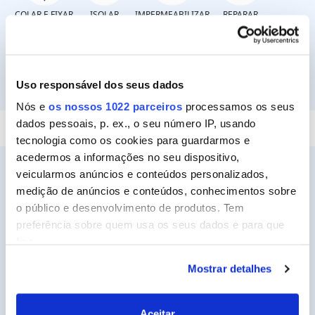
COLAR E FIXAR
ISOLAR
IMPERMEABILIZAR
REPARAR
Uso responsável dos seus dados
SELAR
Nós e
os nossos 1022 parceiros
processamos os seus
dados pessoais, p. ex., o seu número IP, usando
tecnologia como os cookies para guardarmos e
acedermos a informações no seu dispositivo,
veicularmos anúncios e conteúdos personalizados,
medição de anúncios e conteúdos, conhecimentos sobre
o público e desenvolvimento de produtos. Tem
Ceys
preferência sobre quem usa os seus dados e para que
Sobre a Ceys
fins.
Manualidades
Mostrar detalhes
Se permitir, gostaríamos também de:
Bricolage
Recolher informações sobre a sua localização
geográfica as quais podem ter uma precisão de
Sustentabilidade
Aceitar