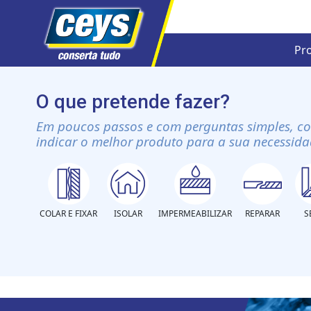
Pr
Skip
to
O que pretende fazer?
content
Em poucos passos e com perguntas simples, c
indicar o melhor produto para a sua necessida
COLAR E FIXAR
ISOLAR
IMPERMEABILIZAR
REPARAR
S