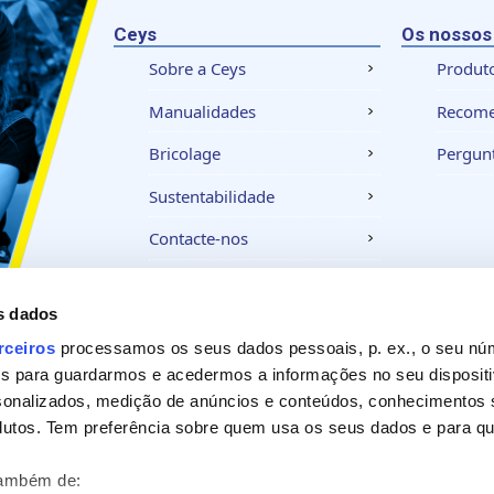
Ceys
Os nossos
Sobre a Ceys
Produt
Manualidades
Recom
Bricolage
Pergunt
Sustentabilidade
Contacte-nos
s dados
Aviso legal
Política de privacidade
Política
rceiros
processamos os seus dados pessoais, p. ex., o seu nú
es para guardarmos e acedermos a informações no seu dispositi
sonalizados, medição de anúncios e conteúdos, conhecimentos s
utos. Tem preferência sobre quem usa os seus dados e para que
também de: