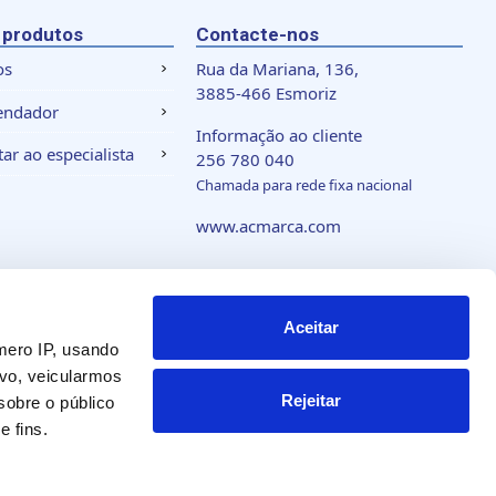
 produtos
Contacte-nos
os
Rua da Mariana, 136,
3885-466 Esmoriz
endador
Informação ao cliente
ar ao especialista
256 780 040
Chamada para rede fixa nacional
www.acmarca.com
 de cookies
Aceitar
mero IP, usando
vo, veicularmos
Rejeitar
obre o público
 fins.