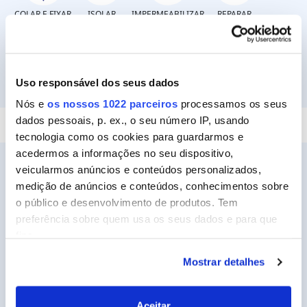
COLAR E FIXAR
ISOLAR
IMPERMEABILIZAR
REPARAR
Uso responsável dos seus dados
SELAR
Nós e
os nossos 1022 parceiros
processamos os seus
dados pessoais, p. ex., o seu número IP, usando
tecnologia como os cookies para guardarmos e
acedermos a informações no seu dispositivo,
veicularmos anúncios e conteúdos personalizados,
medição de anúncios e conteúdos, conhecimentos sobre
o público e desenvolvimento de produtos. Tem
Ceys
preferência sobre quem usa os seus dados e para que
Sobre a Ceys
fins.
Manualidades
Mostrar detalhes
Se permitir, gostaríamos também de:
Bricolage
Recolher informações sobre a sua localização
geográfica as quais podem ter uma precisão de
Sustentabilidade
Aceitar