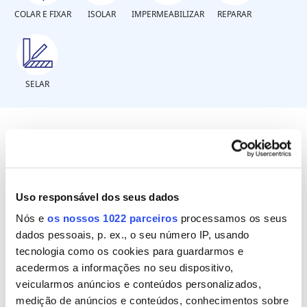
COLAR E FIXAR
ISOLAR
IMPERMEABILIZAR
REPARAR
SELAR
Em que material se encontra a
fuga?
Uso responsável dos seus dados
Plástico rígido PVC
Nós e
os nossos 1022 parceiros
processamos os seus
dados pessoais, p. ex., o seu número IP, usando
Plástico flexível borracha / lona
tecnologia como os cookies para guardarmos e
acedermos a informações no seu dispositivo,
Metal
veicularmos anúncios e conteúdos personalizados,
Fibrocimento
medição de anúncios e conteúdos, conhecimentos sobre