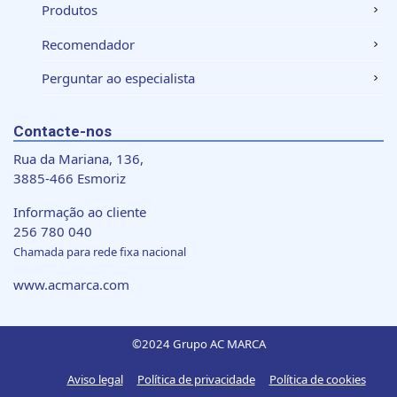
analisar o nosso tráfego. Também partilhamos
Produtos
informações acerca da sua utilização do site com os
Recomendador
nossos parceiros de redes sociais, de publicidade e de
análise, que as podem combinar com outras informações
Perguntar ao especialista
que lhes forneceu ou recolhidas por estes a partir da sua
utilização dos respetivos serviços.
Contacte-nos
Rua da Mariana, 136,
3885-466 Esmoriz
Informação ao cliente
256 780 040
Chamada para rede fixa nacional
www.acmarca.com
©2024 Grupo AC MARCA
Aviso legal
Política de privacidade
Política de cookies