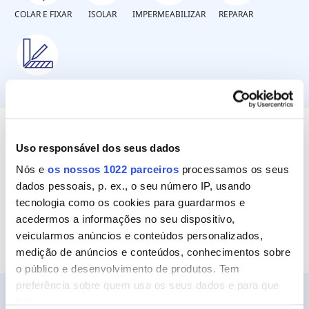
COLAR E FIXAR
ISOLAR
IMPERMEABILIZAR
REPARAR
SELAR
De que material são as paredes?
Uso responsável dos seus dados
Nós e
os nossos 1022 parceiros
processamos os seus
dados pessoais, p. ex., o seu número IP, usando
Paredes exteriores de betão ou argamassa
tecnologia como os cookies para guardarmos e
acedermos a informações no seu dispositivo,
veicularmos anúncios e conteúdos personalizados,
medição de anúncios e conteúdos, conhecimentos sobre
o público e desenvolvimento de produtos. Tem
preferência sobre quem usa os seus dados e para que
fins.