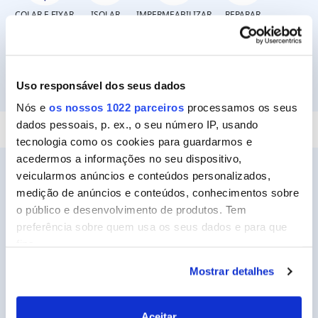
COLAR E FIXAR
ISOLAR
IMPERMEABILIZAR
REPARAR
Uso responsável dos seus dados
SELAR
Nós e
os nossos 1022 parceiros
processamos os seus
dados pessoais, p. ex., o seu número IP, usando
tecnologia como os cookies para guardarmos e
acedermos a informações no seu dispositivo,
veicularmos anúncios e conteúdos personalizados,
medição de anúncios e conteúdos, conhecimentos sobre
o público e desenvolvimento de produtos. Tem
Ceys
preferência sobre quem usa os seus dados e para que
Sobre a Ceys
fins.
Manualidades
Mostrar detalhes
Se permitir, gostaríamos também de:
Bricolage
Recolher informações sobre a sua localização
geográfica as quais podem ter uma precisão de
Sustentabilidade
Aceitar