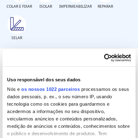
COLAR E FIXAR
ISOLAR
IMPERMEABILIZAR
REPARAR
SELAR
Por onde se infiltra a água?
Uso responsável dos seus dados
Nós e
os nossos 1022 parceiros
processamos os seus
A água entra por poros da superfície ou por
dados pessoais, p. ex., o seu número IP, usando
fissuras não visíveis
tecnologia como os cookies para guardarmos e
Existem fissuras e fendas visíveis por onde
acedermos a informações no seu dispositivo,
passa a água
veicularmos anúncios e conteúdos personalizados,
medição de anúncios e conteúdos, conhecimentos sobre
o público e desenvolvimento de produtos. Tem