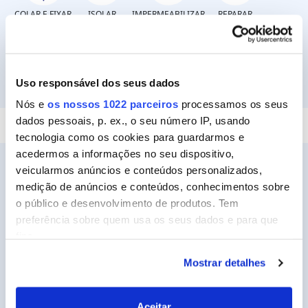
COLAR E FIXAR
ISOLAR
IMPERMEABILIZAR
REPARAR
Uso responsável dos seus dados
SELAR
Nós e
os nossos 1022 parceiros
processamos os seus
dados pessoais, p. ex., o seu número IP, usando
tecnologia como os cookies para guardarmos e
acedermos a informações no seu dispositivo,
veicularmos anúncios e conteúdos personalizados,
medição de anúncios e conteúdos, conhecimentos sobre
o público e desenvolvimento de produtos. Tem
Ceys
preferência sobre quem usa os seus dados e para que
Sobre a Ceys
fins.
Manualidades
Mostrar detalhes
Se permitir, gostaríamos também de:
Bricolage
Recolher informações sobre a sua localização
geográfica as quais podem ter uma precisão de
Sustentabilidade
Aceitar