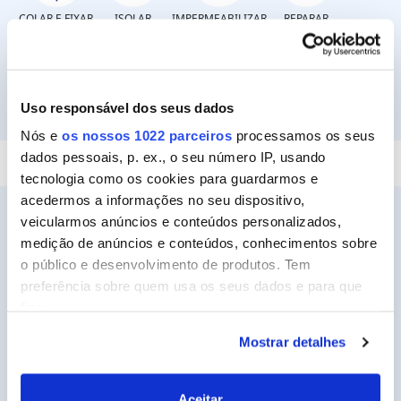
COLAR E FIXAR
ISOLAR
IMPERMEABILIZAR
REPARAR
Uso responsável dos seus dados
SELAR
Nós e
os nossos 1022 parceiros
processamos os seus
dados pessoais, p. ex., o seu número IP, usando
tecnologia como os cookies para guardarmos e
acedermos a informações no seu dispositivo,
veicularmos anúncios e conteúdos personalizados,
medição de anúncios e conteúdos, conhecimentos sobre
o público e desenvolvimento de produtos. Tem
Ceys
preferência sobre quem usa os seus dados e para que
Sobre a Ceys
fins.
Manualidades
Mostrar detalhes
Se permitir, gostaríamos também de:
Bricolage
Recolher informações sobre a sua localização
geográfica as quais podem ter uma precisão de
Sustentabilidade
Aceitar