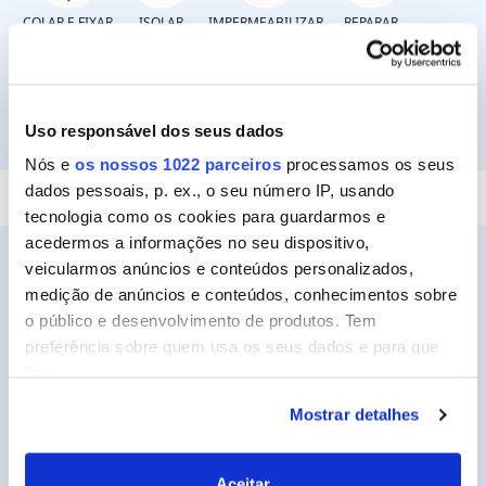
COLAR E FIXAR
ISOLAR
IMPERMEABILIZAR
REPARAR
Uso responsável dos seus dados
SELAR
Nós e
os nossos 1022 parceiros
processamos os seus
dados pessoais, p. ex., o seu número IP, usando
tecnologia como os cookies para guardarmos e
acedermos a informações no seu dispositivo,
veicularmos anúncios e conteúdos personalizados,
medição de anúncios e conteúdos, conhecimentos sobre
o público e desenvolvimento de produtos. Tem
Ceys
preferência sobre quem usa os seus dados e para que
Sobre a Ceys
fins.
Manualidades
Mostrar detalhes
Se permitir, gostaríamos também de:
Bricolage
Recolher informações sobre a sua localização
geográfica as quais podem ter uma precisão de
Sustentabilidade
Aceitar