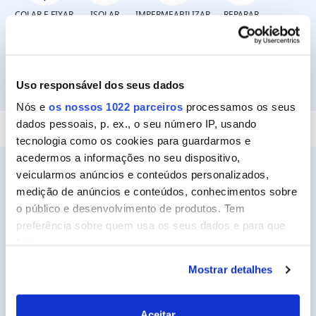
COLAR E FIXAR
ISOLAR
IMPERMEABILIZAR
REPARAR
Uso responsável dos seus dados
SELAR
Nós e
os nossos 1022 parceiros
processamos os seus
dados pessoais, p. ex., o seu número IP, usando
tecnologia como os cookies para guardarmos e
acedermos a informações no seu dispositivo,
veicularmos anúncios e conteúdos personalizados,
medição de anúncios e conteúdos, conhecimentos sobre
o público e desenvolvimento de produtos. Tem
Ceys
preferência sobre quem usa os seus dados e para que
Sobre a Ceys
fins.
Manualidades
Mostrar detalhes
Se permitir, gostaríamos também de:
Bricolage
Recolher informações sobre a sua localização
geográfica as quais podem ter uma precisão de
Sustentabilidade
Aceitar