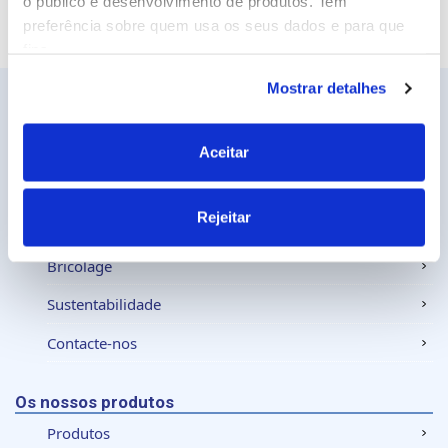
o público e desenvolvimento de produtos. Tem
preferência sobre quem usa os seus dados e para que
fins.
Mostrar detalhes
Se permitir, gostaríamos também de:
Recolher informações sobre a sua localização
geográfica as quais podem ter uma precisão de
Aceitar
Ceys
vários metros
Sobre a Ceys
Identificar o seu dispositivo analisando de forma
Rejeitar
ativa as características específicas (impressão
Manualidades
digital)
Bricolage
Saiba mais sobre como os seus dados pessoais são
processados e defina as suas preferências na
secção de
Sustentabilidade
detalhes
. Pode alterar ou retirar o seu consentimento a
Contacte-nos
qualquer momento da Declaração de Cookies.
Utilizamos cookies para personalizar conteúdo e
Os nossos produtos
anúncios, fornecer funcionalidades de redes sociais e
Produtos
analisar o nosso tráfego. Também partilhamos