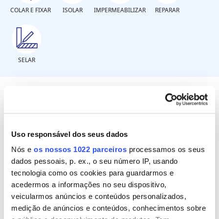
COLAR E FIXAR
ISOLAR
IMPERMEABILIZAR
REPARAR
SELAR
Que tipo?
Uso responsável dos seus dados
Madeira natural
Nós e
os nossos 1022 parceiros
processamos os seus
dados pessoais, p. ex., o seu número IP, usando
Madeira envernizada, lacados
tecnologia como os cookies para guardarmos e
Melamina
acedermos a informações no seu dispositivo,
veicularmos anúncios e conteúdos personalizados,
Madeiras tropicais. Uso exterior
medição de anúncios e conteúdos, conhecimentos sobre