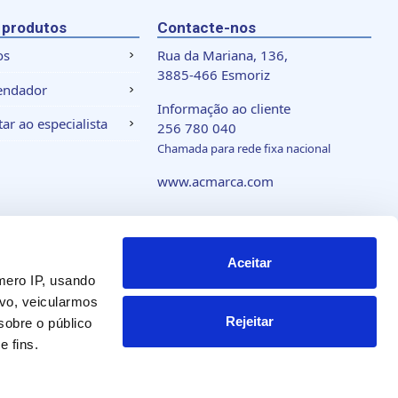
 produtos
Contacte-nos
os
Rua da Mariana, 136,
3885-466 Esmoriz
endador
Informação ao cliente
ar ao especialista
256 780 040
Chamada para rede fixa nacional
www.acmarca.com
 de cookies
Aceitar
mero IP, usando
vo, veicularmos
Rejeitar
obre o público
 fins.