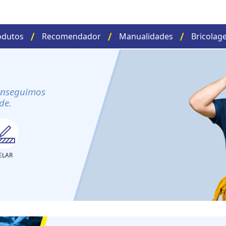
odutos
Recomendador
Manualidades
Bricolag
onseguimos
de.
ELAR