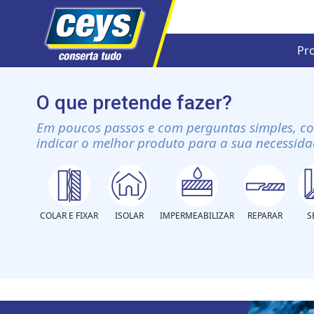
Pr
Skip
to
O que pretende fazer?
content
Em poucos passos e com perguntas simples, c
indicar o melhor produto para a sua necessida
COLAR E FIXAR
ISOLAR
IMPERMEABILIZAR
REPARAR
S