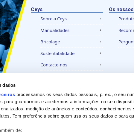
Ceys
Os nossos
Sobre a Ceys
Produt
Manualidades
Recom
Bricolage
Pergunt
Sustentabilidade
Contacte-nos
s dados
Aviso legal
Política de privacidade
Política
rceiros
processamos os seus dados pessoais, p. ex., o seu nú
es para guardarmos e acedermos a informações no seu dispositi
sonalizados, medição de anúncios e conteúdos, conhecimentos s
utos. Tem preferência sobre quem usa os seus dados e para que
também de: