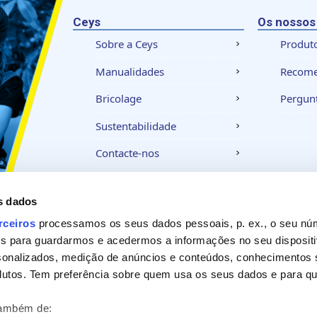
Ceys
Os nossos
Sobre a Ceys
Produt
Manualidades
Recom
Bricolage
Pergunt
Sustentabilidade
Contacte-nos
s dados
Aviso legal
Política de privacidade
Política
rceiros
processamos os seus dados pessoais, p. ex., o seu nú
es para guardarmos e acedermos a informações no seu dispositi
sonalizados, medição de anúncios e conteúdos, conhecimentos s
utos. Tem preferência sobre quem usa os seus dados e para que
também de: