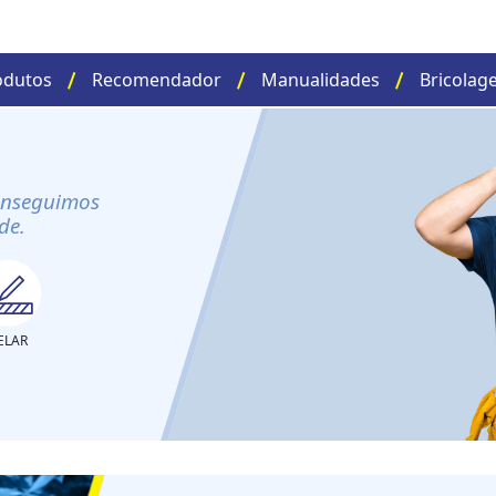
odutos
Recomendador
Manualidades
Bricolag
onseguimos
de.
ELAR