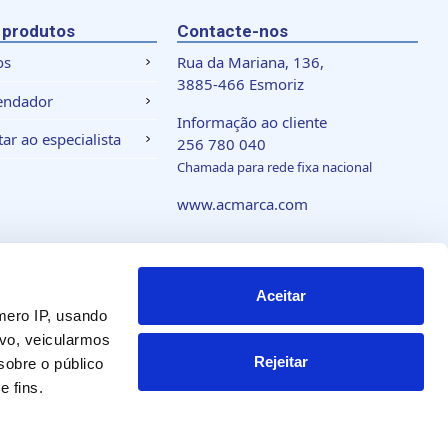
 produtos
Contacte-nos
os
Rua da Mariana, 136,
3885-466 Esmoriz
endador
Informação ao cliente
ar ao especialista
256 780 040
Chamada para rede fixa nacional
www.acmarca.com
 de cookies
Aceitar
mero IP, usando
vo, veicularmos
Rejeitar
obre o público
 fins.