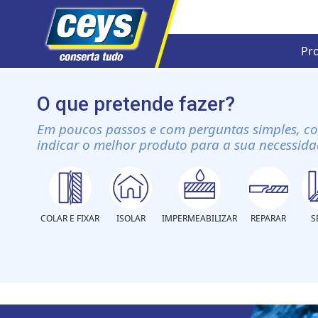
Pr
Skip
to
O que pretende fazer?
content
Em poucos passos e com perguntas simples, c
indicar o melhor produto para a sua necessida
COLAR E FIXAR
ISOLAR
IMPERMEABILIZAR
REPARAR
S