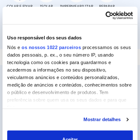
COLAR E FIXAR
ISOLAR
IMPERMEABILIZAR
REPARAR
Uso responsável dos seus dados
SELAR
Nós e
os nossos 1022 parceiros
processamos os seus
dados pessoais, p. ex., o seu número IP, usando
tecnologia como os cookies para guardarmos e
acedermos a informações no seu dispositivo,
veicularmos anúncios e conteúdos personalizados,
medição de anúncios e conteúdos, conhecimentos sobre
o público e desenvolvimento de produtos. Tem
Ceys
preferência sobre quem usa os seus dados e para que
Sobre a Ceys
fins.
Manualidades
Mostrar detalhes
Se permitir, gostaríamos também de:
Bricolage
Recolher informações sobre a sua localização
geográfica as quais podem ter uma precisão de
Sustentabilidade
Aceitar