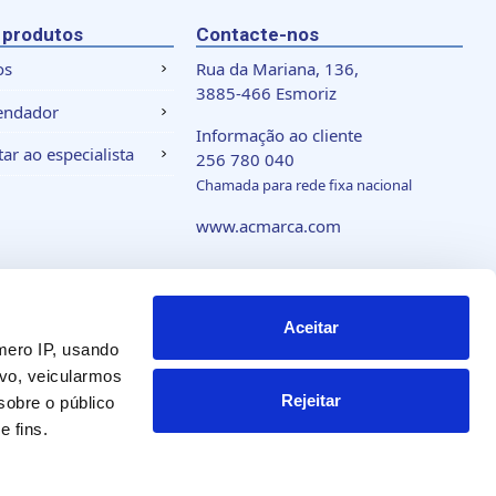
 produtos
Contacte-nos
os
Rua da Mariana, 136,
3885-466 Esmoriz
endador
Informação ao cliente
ar ao especialista
256 780 040
Chamada para rede fixa nacional
www.acmarca.com
 de cookies
Aceitar
mero IP, usando
vo, veicularmos
Rejeitar
obre o público
 fins.