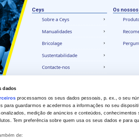
Ceys
Os nossos
Sobre a Ceys
Produt
Manualidades
Recom
Bricolage
Pergunt
Sustentabilidade
Contacte-nos
s dados
Aviso legal
Política de privacidade
Política
rceiros
processamos os seus dados pessoais, p. ex., o seu nú
es para guardarmos e acedermos a informações no seu dispositi
sonalizados, medição de anúncios e conteúdos, conhecimentos s
utos. Tem preferência sobre quem usa os seus dados e para que
também de: