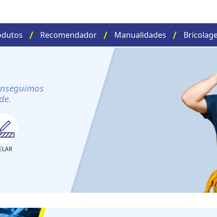
odutos
Recomendador
Manualidades
Bricolag
onseguimos
de.
ELAR