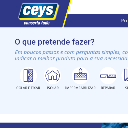
Pr
Skip
to
O que pretende fazer?
content
Em poucos passos e com perguntas simples, c
indicar o melhor produto para a sua necessida
COLAR E FIXAR
ISOLAR
IMPERMEABILIZAR
REPARAR
S