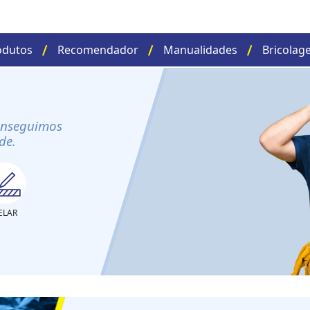
odutos
Recomendador
Manualidades
Bricolag
onseguimos
de.
ELAR