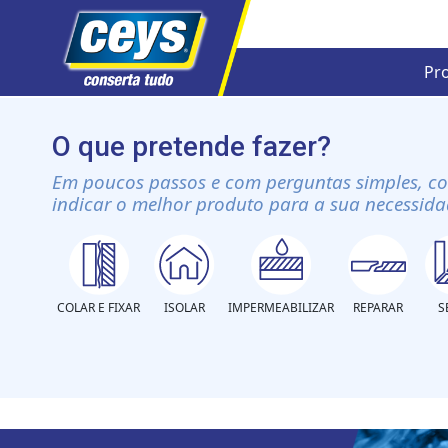
Pr
Skip
to
O que pretende fazer?
content
Em poucos passos e com perguntas simples, c
indicar o melhor produto para a sua necessida
COLAR E FIXAR
ISOLAR
IMPERMEABILIZAR
REPARAR
S