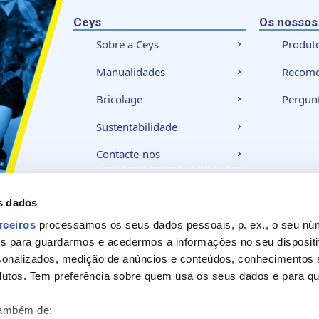
Ceys
Os nossos
Sobre a Ceys
Produt
Manualidades
Recom
Bricolage
Pergunt
Sustentabilidade
Contacte-nos
s dados
Aviso legal
Política de privacidade
Política
rceiros
processamos os seus dados pessoais, p. ex., o seu nú
es para guardarmos e acedermos a informações no seu dispositi
sonalizados, medição de anúncios e conteúdos, conhecimentos s
utos. Tem preferência sobre quem usa os seus dados e para que
também de: