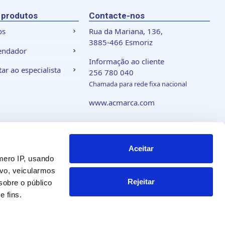
 produtos
Contacte-nos
os
Rua da Mariana, 136,
3885-466 Esmoriz
endador
Informação ao cliente
ar ao especialista
256 780 040
Chamada para rede fixa nacional
www.acmarca.com
 de cookies
Aceitar
mero IP, usando
vo, veicularmos
Rejeitar
obre o público
 fins.