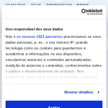
COLAR E FIXAR
ISOLAR
IMPERMEABILIZAR
REPARAR
Uso responsável dos seus dados
SELAR
Nós e
os nossos 1022 parceiros
processamos os seus
dados pessoais, p. ex., o seu número IP, usando
tecnologia como os cookies para guardarmos e
acedermos a informações no seu dispositivo,
veicularmos anúncios e conteúdos personalizados,
medição de anúncios e conteúdos, conhecimentos sobre
o público e desenvolvimento de produtos. Tem
Ceys
preferência sobre quem usa os seus dados e para que
Sobre a Ceys
fins.
Manualidades
Mostrar detalhes
Se permitir, gostaríamos também de:
Bricolage
Recolher informações sobre a sua localização
geográfica as quais podem ter uma precisão de
Sustentabilidade
Aceitar