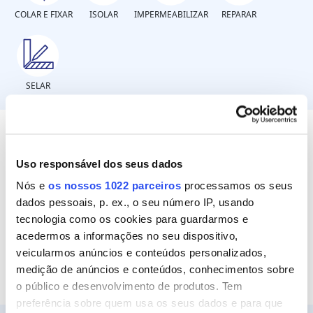
COLAR E FIXAR
ISOLAR
IMPERMEABILIZAR
REPARAR
SELAR
Que tipo de objetos?
Uso responsável dos seus dados
Nós e
os nossos 1022 parceiros
processamos os seus
dados pessoais, p. ex., o seu número IP, usando
Objetos pesados: altos esforços
tecnologia como os cookies para guardarmos e
Objetos leves: baixos ou médios esforços
acedermos a informações no seu dispositivo,
veicularmos anúncios e conteúdos personalizados,
medição de anúncios e conteúdos, conhecimentos sobre
o público e desenvolvimento de produtos. Tem
preferência sobre quem usa os seus dados e para que