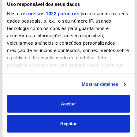
Uso responsável dos seus dados
Anti mofo básico.
Nós e
os nossos 1022 parceiros
processamos os seus
Seca em 24 horas.
dados pessoais, p. ex., o seu número IP, usando
tecnologia como os cookies para guardarmos e
100% impermeável.
acedermos a informações no seu dispositivo,
Não pintável.
veicularmos anúncios e conteúdos personalizados,
medição de anúncios e conteúdos, conhecimentos sobre
o público e desenvolvimento de produtos. Tem
preferência sobre quem usa os seus dados e para que
fins.
Mostrar detalhes
Se permitir, gostaríamos também de:
Produtos relacionados
Recolher informações sobre a sua localização
geográfica as quais podem ter uma precisão de
Aceitar
vários metros
Identificar o seu dispositivo analisando de forma
Rejeitar
ativa as características específicas (impressão
digital)