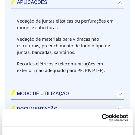
APLICAÇÕES
Vedação de juntas elásticas ou perfurações em
muros e coberturas.
Vedação de materiais para vidraças não
estruturais, preenchimento de todo o tipo de
juntas, bancadas, sanitários.
Recortes elétricos e telecomunicações em
exterior (não adequado para PE, PP, PTFE).
MODO DE UTILIZAÇÃO
1- Limpar a superfície a vedar: limpar e eliminar bem o mofo e a sujidade na raiz.
2- Aplicar fita de pintura à volta da junta, deixando à vista apenas a zona em que se vai aplicar o produto.
3- Cortar a cânula do cartucho, em diagonal para facilitar a aplicação.
DOCUMENTAÇÃO
CARACTERÍSTICAS