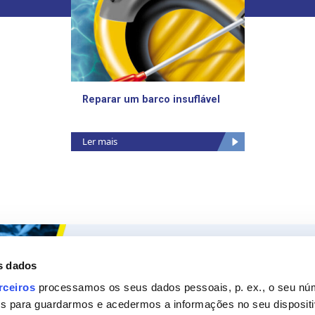
Reparar um barco insuflável
Ler mais
Ceys
Os nossos
s dados
Sobre a Ceys
Produt
rceiros
processamos os seus dados pessoais, p. ex., o seu nú
es para guardarmos e acedermos a informações no seu dispositi
Manualidades
Recom