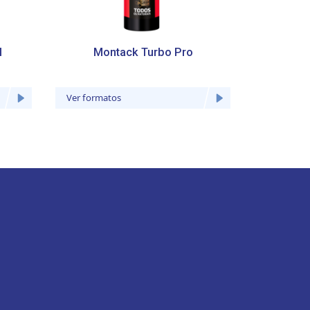
l
Montack Turbo Pro
Mont
Ver formatos
Ver forma