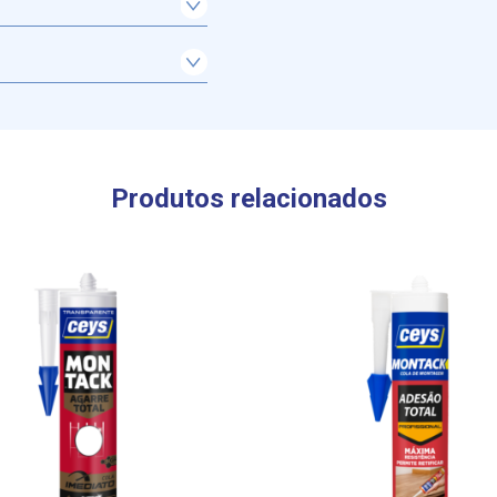
izar a peça reparada.
Produtos relacionados