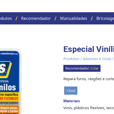
odutos
Recomendador
Manualidades
Bricolag
Especial Viníl
Produtos
/
Adesivos e Colas
Recomendador:
Colar
Repara furos, rasgões e cortes
15ml
Materiais
Vinis, plásticos flexíveis, tec