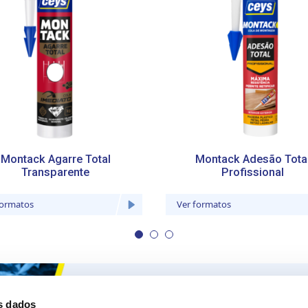
Montack Agarre Total
Montack Adesão Tota
Transparente
Profissional
formatos
Ver formatos
Ceys
Os nossos
s dados