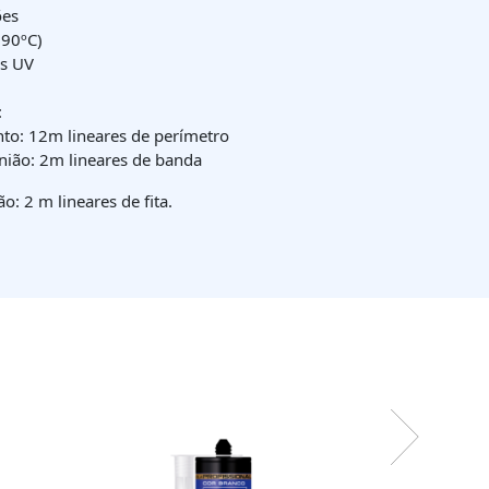
ões
+90ºC)
os UV
:
nto: 12m lineares de perímetro
nião: 2m lineares de banda
o: 2 m lineares de fita.