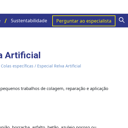
S
e
Sustentabilidade
Perguntar ao especialista
 Artificial
/
Colas específicas
/ Especial Relva Artificial
 pequenos trabalhos de colagem, reparação e aplicação
união, borracha, asfalto, betão, azulejo poroso ou