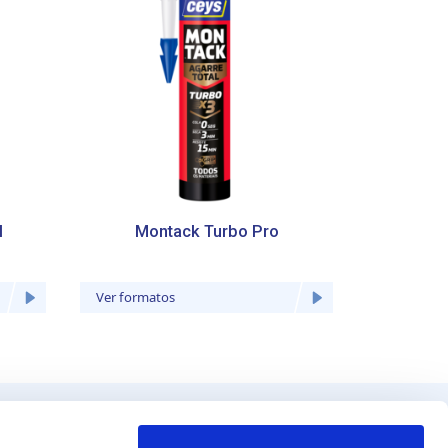
l
Montack Turbo Pro
Mont
Ver formatos
Ver forma
 produtos
Contacte-nos