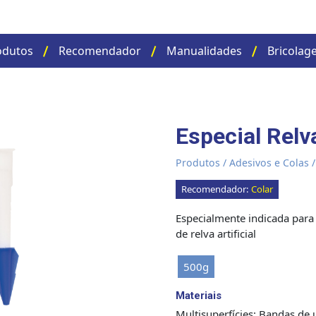
odutos
Recomendador
Manualidades
Bricolag
Especial Relva
Produtos
/
Adesivos e Colas
Recomendador:
Colar
Especialmente indicada para
de relva artificial
500g
Materiais
Multisuperfícies: Bandas de 