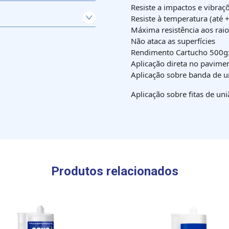
Resiste a impactos e vibraç
ião é imprescindível).
Resiste à temperatura (até 
Máxima resistência aos rai
Não ataca as superfícies
Rendimento Cartucho 500g
Aplicação direta no pavime
Aplicação sobre banda de u
Aplicação sobre fitas de uniã
Produtos relacionados