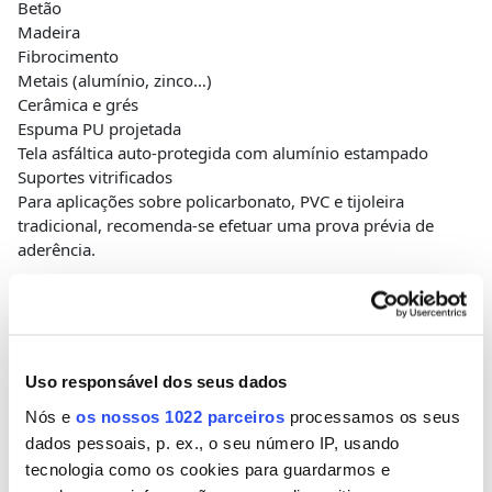
Betão
Madeira
Fibrocimento
Metais (alumínio, zinco…)
Cerâmica e grés
Espuma PU projetada
Tela asfáltica auto-protegida com alumínio estampado
Suportes vitrificados
Para aplicações sobre policarbonato, PVC e tijoleira
tradicional, recomenda-se efetuar uma prova prévia de
aderência.
APLICAÇÕES
Uso responsável dos seus dados
Nós e
os nossos 1022 parceiros
processamos os seus
Trabalhos de impermeabilização em:
dados pessoais, p. ex., o seu número IP, usando
Terraços ou coberturas planas com ou sem
trânsito
tecnologia como os cookies para guardarmos e