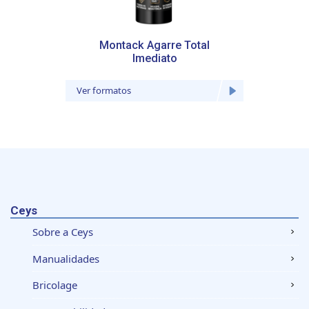
Montack Agarre Total
M
Imediato
Ver formatos
Ver fo
Ceys
Sobre a Ceys
Manualidades
Bricolage