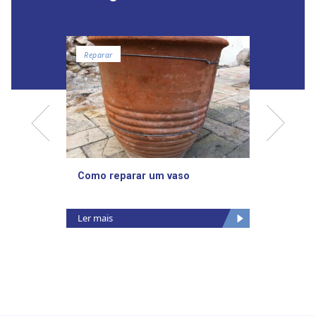
Reparar
Despor
Como reparar um vaso
Soldar
Ler mais
Ler mai