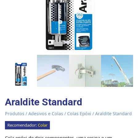
Araldite Standard
Produtos
/
Adesivos e Colas
/
Colas Epóxi
/ Araldite Standard
Recomendador:
Colar
Cola epóxi de dois componentes, uma resina e um