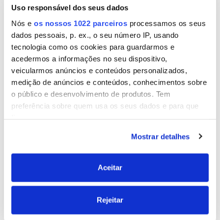
Resiste até 350 Kg/cm2
Uso responsável dos seus dados
Suporta golpes, vibrações
Capacidade de preenchimento
Nós e
os nossos 1022 parceiros
processamos os seus
Tempo de Trabalho: 90 minutos
dados pessoais, p. ex., o seu número IP, usando
tecnologia como os cookies para guardarmos e
Tempo de Endurecimento: 8h
acedermos a informações no seu dispositivo,
veicularmos anúncios e conteúdos personalizados,
Resistência Máxima: 14h
medição de anúncios e conteúdos, conhecimentos sobre
o público e desenvolvimento de produtos. Tem
preferência sobre quem usa os seus dados e para que
fins.
Mostrar detalhes
Se permitir, gostaríamos também de:
Produtos relacionados
Recolher informações sobre a sua localização
geográfica as quais podem ter uma precisão de
Aceitar
vários metros
Identificar o seu dispositivo analisando de forma
Rejeitar
ativa as características específicas (impressão
digital)