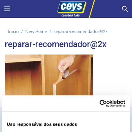
Skip
Menu
S
to
content
Inicio
/
New Home
/
reparar-recomendador@2x
reparar-recomendador@2x
Uso responsável dos seus dados