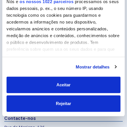
Ceys
Nós e
os nossos 1022 parceiros
processamos os seus
dados pessoais, p. ex., o seu número IP, usando
Sobre a Ceys
tecnologia como os cookies para guardarmos e
Manualidades
acedermos a informações no seu dispositivo,
veicularmos anúncios e conteúdos personalizados,
Bricolage
medição de anúncios e conteúdos, conhecimentos sobre
o público e desenvolvimento de produtos. Tem
Sustentabilidade
preferência sobre quem usa os seus dados e para que
Contacte-nos
fins.
Mostrar detalhes
Se permitir, gostaríamos também de:
Os nossos produtos
Recolher informações sobre a sua localização
Produtos
geográfica as quais podem ter uma precisão de
Aceitar
Recomendador
vários metros
Identificar o seu dispositivo analisando de forma
Perguntar ao especialista
Rejeitar
ativa as características específicas (impressão
digital)
Contacte-nos
Saiba mais sobre como os seus dados pessoais são
processados e defina as suas preferências na
secção de