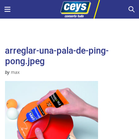
Skip
Menu
S
to
content
arreglar-una-pala-de-ping-
pong.jpeg
by
max