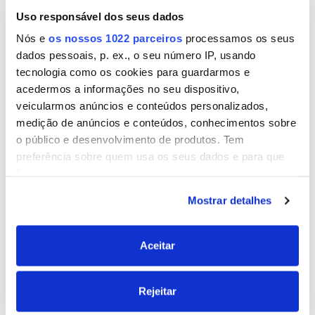
Uso responsável dos seus dados
Nome
Nós e
os nossos 1022 parceiros
processamos os seus
dados pessoais, p. ex., o seu número IP, usando
tecnologia como os cookies para guardarmos e
acedermos a informações no seu dispositivo,
Email
veicularmos anúncios e conteúdos personalizados,
medição de anúncios e conteúdos, conhecimentos sobre
o público e desenvolvimento de produtos. Tem
preferência sobre quem usa os seus dados e para que
Site
fins.
Mostrar detalhes
Se permitir, gostaríamos também de:
Recolher informações sobre a sua localização
geográfica as quais podem ter uma precisão de
Aceitar
vários metros
Identificar o seu dispositivo analisando de forma
Rejeitar
ativa as características específicas (impressão
digital)