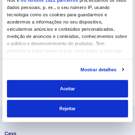
dados pessoais, p. ex., o seu número IP, usando
Email
tecnologia como os cookies para guardarmos e
acedermos a informações no seu dispositivo,
veicularmos anúncios e conteúdos personalizados,
medição de anúncios e conteúdos, conhecimentos sobre
Site
o público e desenvolvimento de produtos. Tem
preferência sobre quem usa os seus dados e para que
fins.
Mostrar detalhes
Se permitir, gostaríamos também de:
Recolher informações sobre a sua localização
geográfica as quais podem ter uma precisão de
Aceitar
vários metros
Identificar o seu dispositivo analisando de forma
Rejeitar
ativa as características específicas (impressão
digital)
Saiba mais sobre como os seus dados pessoais são
processados e defina as suas preferências na
secção de
Ceys