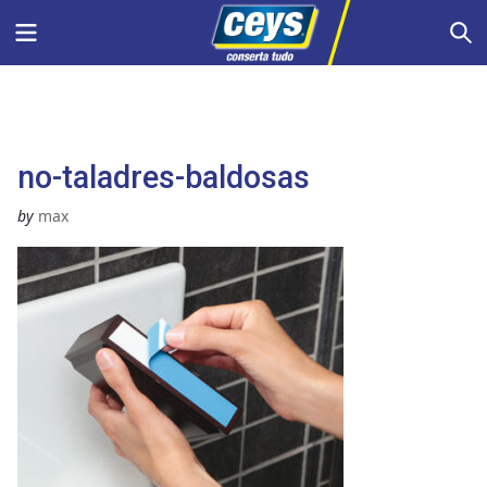
Skip
Menu
S
to
content
no-taladres-baldosas
by
max