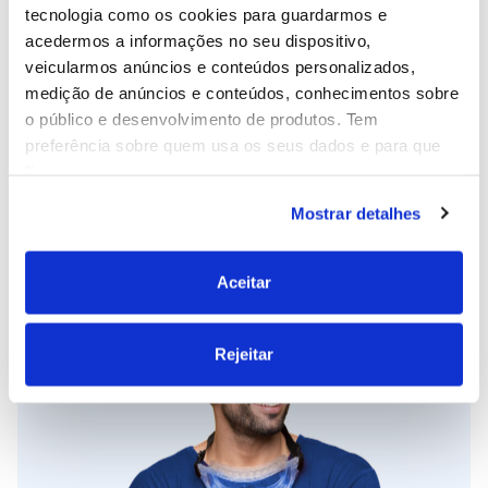
tecnologia como os cookies para guardarmos e
acedermos a informações no seu dispositivo,
veicularmos anúncios e conteúdos personalizados,
medição de anúncios e conteúdos, conhecimentos sobre
Li e aceito o
aviso legal
e a
política de
o público e desenvolvimento de produtos. Tem
privacidade
. *
preferência sobre quem usa os seus dados e para que
fins.
Mostrar detalhes
Se permitir, gostaríamos também de:
Recolher informações sobre a sua localização
geográfica as quais podem ter uma precisão de
Aceitar
vários metros
Identificar o seu dispositivo analisando de forma
Rejeitar
ativa as características específicas (impressão
digital)
Saiba mais sobre como os seus dados pessoais são
processados e defina as suas preferências na
secção de
detalhes
. Pode alterar ou retirar o seu consentimento a