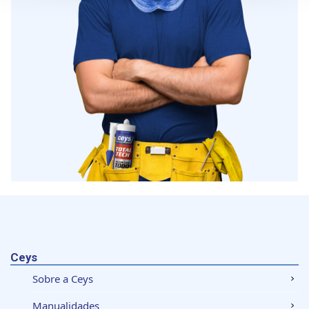
qualquer momento da Declaração de Cookies.
Utilizamos cookies para personalizar conteúdo e
anúncios, fornecer funcionalidades de redes sociais e
analisar o nosso tráfego. Também partilhamos
informações acerca da sua utilização do site com os
nossos parceiros de redes sociais, de publicidade e de
análise, que as podem combinar com outras informações
que lhes forneceu ou recolhidas por estes a partir da sua
utilização dos respetivos serviços.
Ceys
Sobre a Ceys
Manualidades