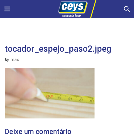
Skip
Menu
S
to
content
tocador_espejo_paso2.jpeg
by
max
Deixe um comentário