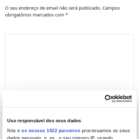
O seu endereço de email não será publicado.
Campos
obrigatórios marcados com
*
Comentário
*
Nome
Uso responsável dos seus dados
Nós e
os nossos 1022 parceiros
processamos os seus
Email
dados pessoais, p. ex., o seu número IP, usando