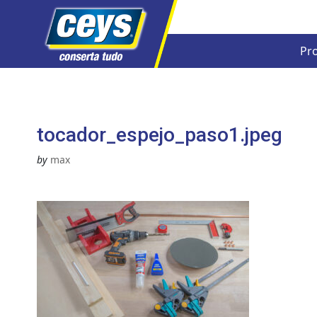
Pr
Skip
to
content
tocador_espejo_paso1.jpeg
by
max