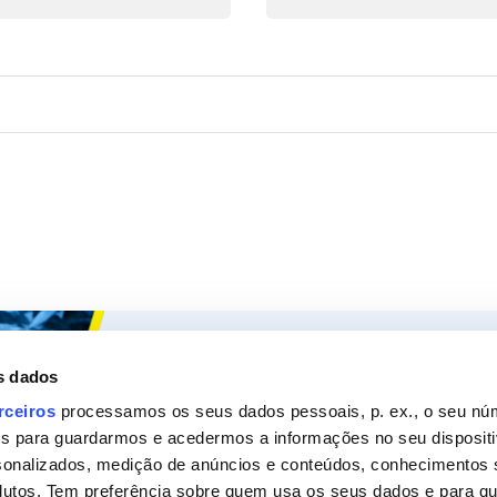
Ceys
Os nossos
s dados
Sobre a Ceys
Produt
rceiros
processamos os seus dados pessoais, p. ex., o seu nú
es para guardarmos e acedermos a informações no seu dispositi
Manualidades
Recom
sonalizados, medição de anúncios e conteúdos, conhecimentos s
Bricolage
Pergunt
utos. Tem preferência sobre quem usa os seus dados e para que