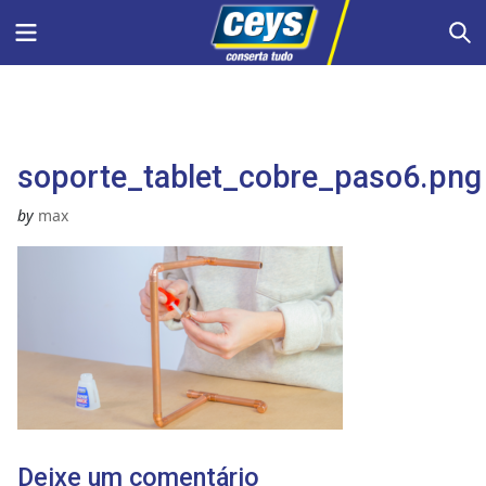
Skip
Menu
S
to
content
soporte_tablet_cobre_paso6.png
by
max
Deixe um comentário