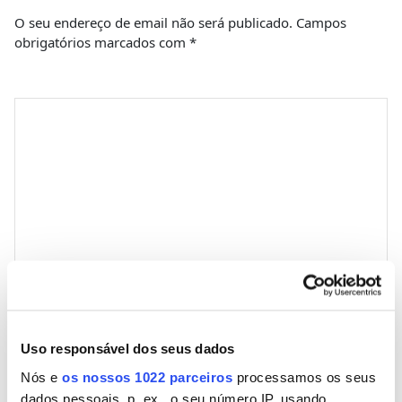
O seu endereço de email não será publicado.
Campos
obrigatórios marcados com
*
Comentário
*
Nome
Uso responsável dos seus dados
Nós e
os nossos 1022 parceiros
processamos os seus
Email
dados pessoais, p. ex., o seu número IP, usando