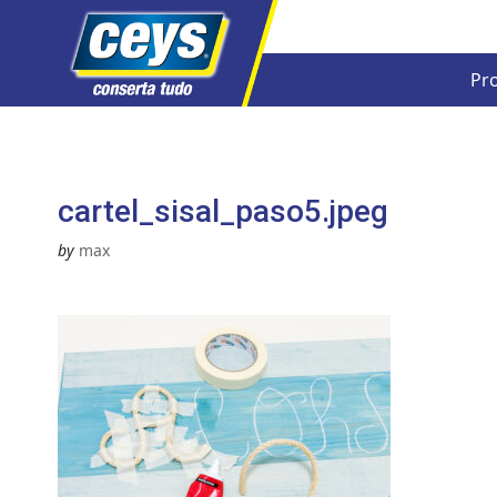
Pr
Skip
to
content
cartel_sisal_paso5.jpeg
by
max