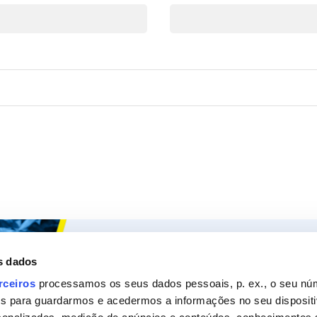
Ceys
Os nossos
s dados
Sobre a Ceys
Produt
rceiros
processamos os seus dados pessoais, p. ex., o seu nú
es para guardarmos e acedermos a informações no seu dispositi
Manualidades
Recom