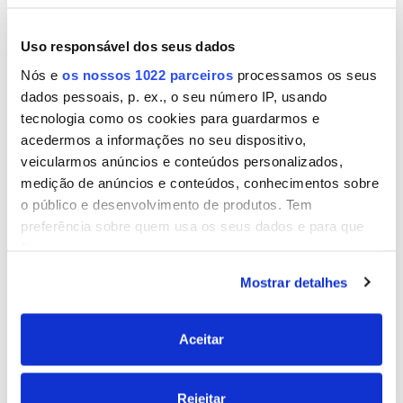
PASSO 3
PASSO 4
Uso responsável dos seus dados
Quando a tinta secar
A seguir, com fita de
(cerca de 10/15 minutos),
pintor, delimitar a área do
Nós e
os nossos 1022 parceiros
processamos os seus
lixar a superfície para criar
texto e escrever com
dados pessoais, p. ex., o seu número IP, usando
um efeito decapado.
auxílio de giz.
tecnologia como os cookies para guardarmos e
acedermos a informações no seu dispositivo,
veicularmos anúncios e conteúdos personalizados,
medição de anúncios e conteúdos, conhecimentos sobre
o público e desenvolvimento de produtos. Tem
preferência sobre quem usa os seus dados e para que
PASSO 5
PASSO 6
fins.
Com Montack Adesão
Depois de fixada toda a
Mostrar detalhes
Total Invisível, colar a
corda, deixar secar até
Se permitir, gostaríamos também de:
corda à madeira, e aplicar
atingir a fixação máxima.
também fita de pintor.
Recolher informações sobre a sua localização
geográfica as quais podem ter uma precisão de
Aceitar
vários metros
Identificar o seu dispositivo analisando de forma
Rejeitar
ativa as características específicas (impressão