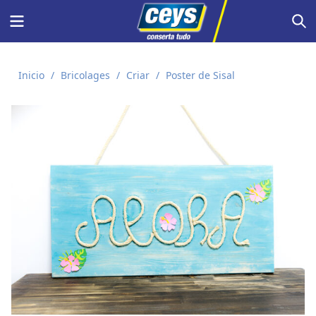
Skip
Menu
S
to
content
Inicio
/
Bricolages
/
Criar
/
Poster de Sisal