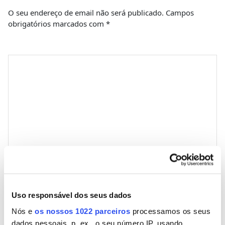
O seu endereço de email não será publicado.
Campos
obrigatórios marcados com
*
Comentário
*
Nome
Uso responsável dos seus dados
Nós e
os nossos 1022 parceiros
processamos os seus
Email
dados pessoais, p. ex., o seu número IP, usando