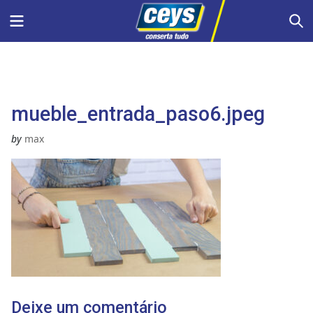
Skip
Menu
S
to
content
mueble_entrada_paso6.jpeg
by
max
Deixe um comentário