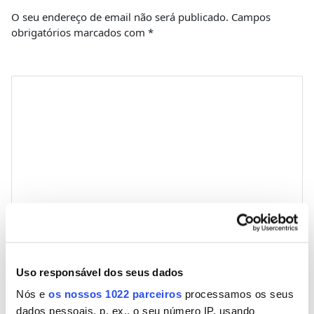
O seu endereço de email não será publicado.
Campos
obrigatórios marcados com
*
Comentário
*
Nome
Uso responsável dos seus dados
Nós e
os nossos 1022 parceiros
processamos os seus
Email
dados pessoais, p. ex., o seu número IP, usando