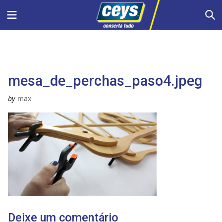
Skip
Menu
S
to
content
mesa_de_perchas_paso4.jpeg
by
max
Deixe um comentário