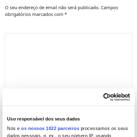
O seu endereço de email não será publicado.
Campos
obrigatórios marcados com
*
Comentário
*
Nome
Uso responsável dos seus dados
Nós e
os nossos 1022 parceiros
processamos os seus
Email
dados pessoais, p. ex., o seu número IP, usando