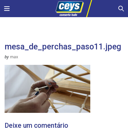
Skip
Menu
S
to
content
mesa_de_perchas_paso11.jpeg
by
max
Deixe um comentário